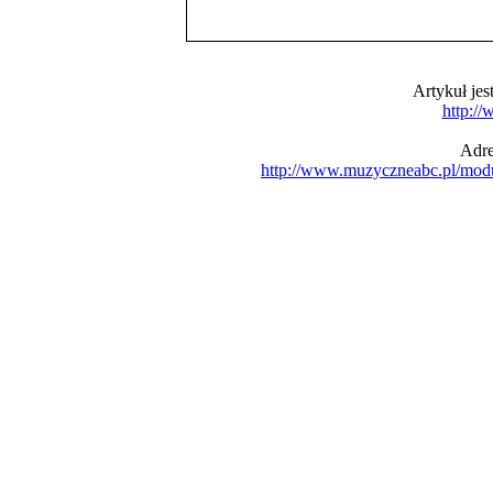
Artykuł je
http:/
Adre
http://www.muzyczneabc.pl/mod