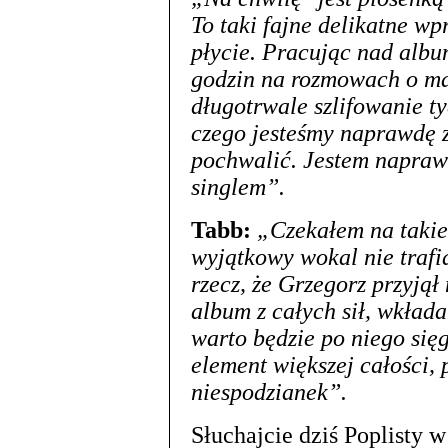
To taki fajne delikatne w
płycie. Pracując nad albu
godzin na rozmowach o mat
długotrwale szlifowanie t
czego jesteśmy naprawdę 
pochwalić. Jestem napraw
singlem”.
Tabb:
„Czekałem na takie
wyjątkowy wokal nie trafia
rzecz, że Grzegorz przyjął
album z całych sił, wkład
warto będzie po niego sięg
element większej całości,
niespodzianek”.
Słuchajcie dziś Poplisty