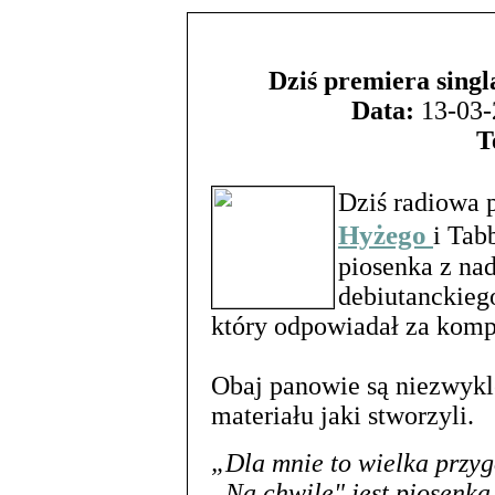
Dziś premiera sing
Data:
13-03-
T
Dziś radiowa 
Hyżego
i Tab
piosenka z na
debiutanckieg
który odpowiadał za komp
Obaj panowie są niezwykl
materiału jaki stworzyli.
„Dla mnie to wielka przy
„Na chwilę" jest piosenką