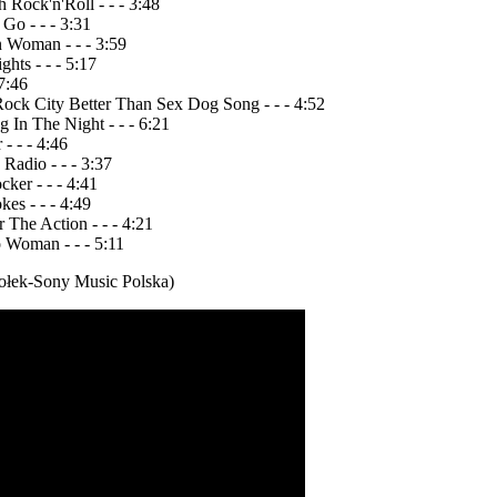
h Rock'n'Roll - - - 3:48
Go - - - 3:31
 Woman - - - 3:59
hts - - - 5:17
 7:46
ock City Better Than Sex Dog Song - - - 4:52
g In The Night - - - 6:21
 - - - 4:46
 Radio - - - 3:37
cker - - - 4:41
kes - - - 4:49
r The Action - - - 4:21
 Woman - - - 5:11
iołek-Sony Music Polska)