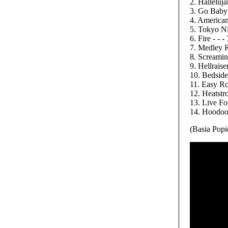
2. Halleluja
3. Go Baby 
4. American
5. Tokyo Nig
6. Fire - - -
7. Medley R
8. Screamin
9. Hellraiser
10. Bedside
11. Easy Ro
12. Heatstro
13. Live Fo
14. Hoodoo
(Basia Pop