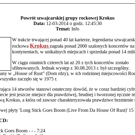
Powrót szwajcarskiej grupy rockowej Krokus
Data:
12-03-2014 o godz. 12:45:30
Temat:
Info
W trakcie trwającej ponad 40 lat karierze, legendarna szwajcars
Krokus
rockowa
zagrała ponad 2000 szalonych koncertów na 
kontynentach, w unikalnych miejscach i sprzedała ponad 14 mil
W ciągu ostatnich czterech lat aż 20 z tych koncertów zostało
sfilmowanych. Jednak występ z 30.08.2013 r. był szczególny.
any w „House of Rust” (Dom rdzy), w ich rodzinnej miejscowości Ro
wszystko zaczęło się w 1975 r.
rająca 14 utworów stanowi ostateczny dowód, że w coraz bardziej cyf
cie jest jeszcze miejsce dla prawdziwej, brudnej i tworzonej ręcznie m
wą Krokus, a która od zawsze charakteryzowała prawdziwe brzmienie ro
owej płyty 'Long Stick Goes Boom (Live From Da House Of Rust)' 15 
 CD:
ck Goes Boom - - - 7:24