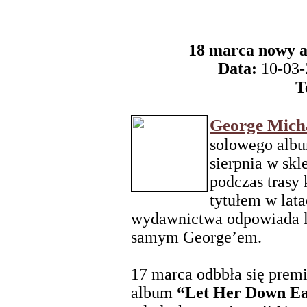
18 marca nowy 
Data:
10-03-
T
George Mich
solowego alb
sierpnia w sk
podczas trasy
tytułem w lat
wydawnictwa odpowiada l
samym George’em.
17 marca odbbła się premi
album
“Let Her Down E