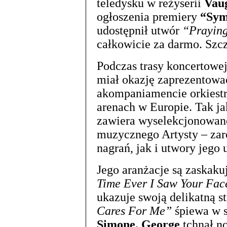
teledysku w reżyserii
Vau
ogłoszenia premiery
“Sym
udostępnił utwór
“Prayin
całkowicie za darmo. Sz
Podczas trasy koncertowe
miał okazję zaprezentow
akompaniamencie orkiestr
arenach w Europie. Tak j
zawiera wyselekcjonowane
muzycznego Artysty – zar
nagrań, jak i utwory jeg
Jego aranżacje są zaskaku
Time Ever I Saw Your Fac
ukazuje swoją delikatną st
Cares For Me”
śpiewa w s
Simone. George
tchnął n