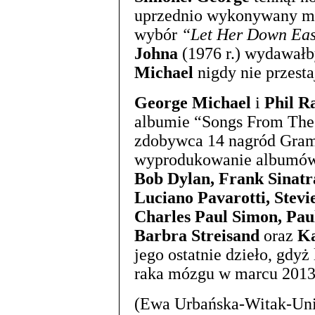
uprzednio wykonywany m.
wybór
“Let Her Down Ea
Johna
(1976 r.) wydawałb
Michael
nigdy nie przesta
George Michael
i
Phil 
albumie “Songs From The 
zdobywca 14 nagród Gra
wyprodukowanie albumów d
Bob Dylan, Frank Sinatra
Luciano Pavarotti, Stev
Charles Paul Simon, Pau
Barbra Streisand
oraz
Ka
jego ostatnie dzieło, gdy
raka mózgu w marcu 2013 
(Ewa Urbańska-Witak-Uni