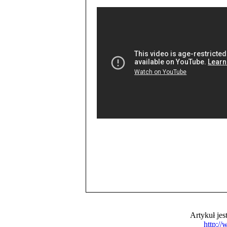
Artykuł je
http:/