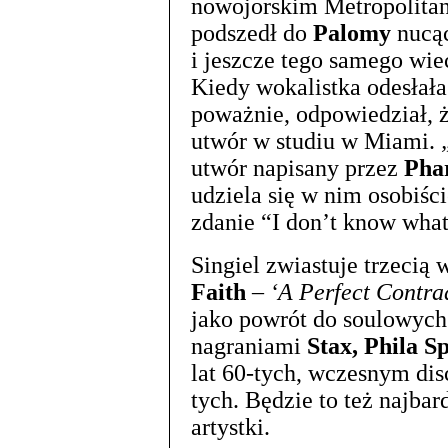
nowojorskim Metropolita
podszedł do
Palomy
nucąc
i jeszcze tego samego wie
Kiedy wokalistka odesła
poważnie, odpowiedział, ż
utwór w studiu w Miami.
utwór napisany przez
Phar
udziela się w nim osobiści
zdanie “I don’t know what 
Singiel zwiastuje trzecią 
Faith
–
‘A Perfect Contra
jako powrót do soulowych 
nagraniami
Stax, Phila S
lat 60-tych, wczesnym disc
tych. Będzie to też najbar
artystki.