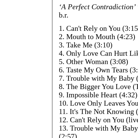
‘A Perfect Contradiction’
b.r.
1. Can't Rely on You (3:15
2. Mouth to Mouth (4:23)
3. Take Me (3:10)
4. Only Love Can Hurt Lik
5. Other Woman (3:08)
6. Taste My Own Tears (3
7. Trouble with My Baby 
8. The Bigger You Love (T
9. Impossible Heart (4:32)
10. Love Only Leaves You
11. It's The Not Knowing 
12. Can't Rely on You (liv
13. Trouble with My Baby
(2:57)