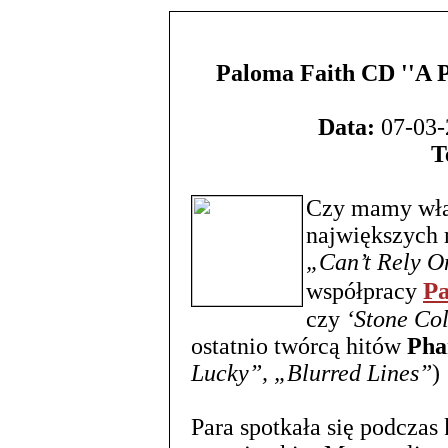
Paloma Faith CD ''A Pe
Data:
07-03-
T
Czy mamy właś
największych 
„Can’t Rely O
P
współpracy
czy
‘Stone Co
ostatnio twórcą hitów
Pha
Lucky”, „Blurred Lines”
)
Para spotkała się podcza