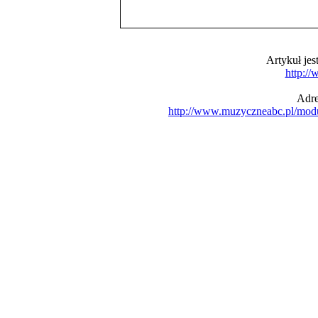
Artykuł je
http:/
Adre
http://www.muzyczneabc.pl/mod