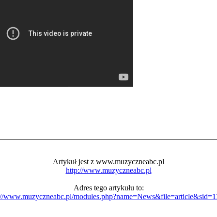
Artykuł jest z www.muzyczneabc.pl
http://www.muzyczneabc.pl
Adres tego artykułu to:
://www.muzyczneabc.pl/modules.php?name=News&file=article&sid=