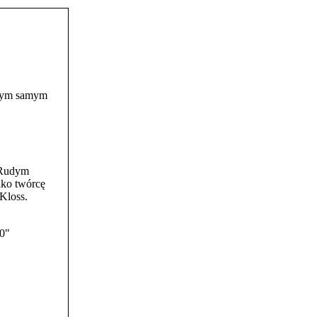
 tym samym
i Rudym
ako twórcę
Kloss.
0"