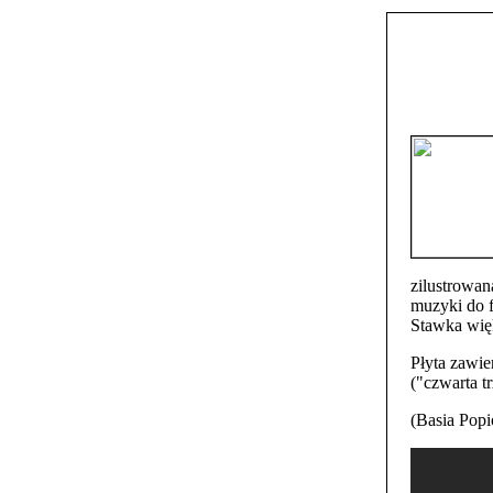
zilustrowan
muzyki do f
Stawka więk
Płyta zawie
("czwarta tr
(Basia Pop