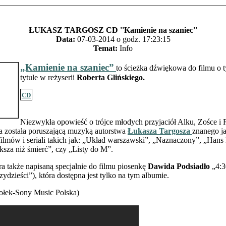
ŁUKASZ TARGOSZ CD ''Kamienie na szaniec''
Data:
07-03-2014 o godz. 17:23:15
Temat:
Info
„Kamienie na szaniec”
to ścieżka dźwiękowa do filmu o
tytule w reżyserii
Roberta Glińskiego.
CD
Niezwykła opowieść o trójce młodych przyjaciół Alku, Zośce 
a została poruszającą muzyką autorstwa
Łukasza Targosza
znanego j
ilmów i seriali takich jak: „Układ warszawski”, „Naznaczony”, „Hans 
sza niż śmierć”, czy „Listy do M”.
ra także napisaną specjalnie do filmu piosenkę
Dawida Podsiadło
„4:3
zydzieści”), która dostępna jest tylko na tym albumie.
iołek-Sony Music Polska)