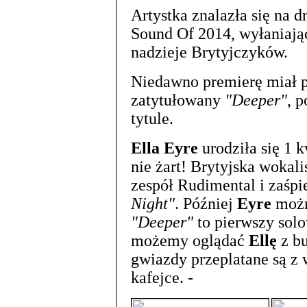
Artystka znalazła się na 
Sound Of 2014, wyłaniaj
nadzieje Brytyjczyków.
Niedawno premierę miał p
zatytułowany
"Deeper"
, 
tytule.
Ella Eyre
urodziła się 1 k
nie żart! Brytyjska wokali
zespół Rudimental i zaśp
Night"
. Później
Eyre
można
"Deeper"
to pierwszy solo
możemy oglądać
Ellę
z bu
gwiazdy przeplatane są z
kafejce. -