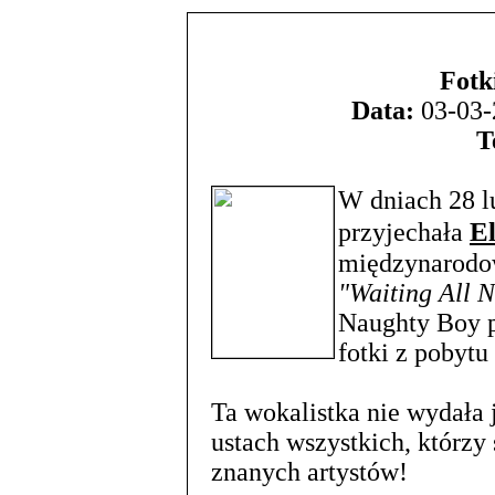
Fotk
Data:
03-03-
T
W dniach 28 l
El
przyjechała
międzynarodo
"Waiting All N
Naughty Boy p
fotki z pobytu 
Ta wokalistka nie wydała j
ustach wszystkich, którz
znanych artystów!