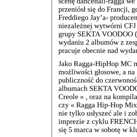
scenę dancehall-ragga we 
przeniósł się do Francji, 
Freddiego Jay’a- producent
niezależnej wytwórni CFJ
grupy SEKTA VOODOO (zał
wydaniu 2 albumów z zesp
pracuje obecnie nad wyda
Jako Ragga-HipHop MC m
możliwości głosowe, a na 
publiczność do czerwonośc
albumach SEKTA VOODOO:
Creole » , oraz na kompila
czy « Ragga Hip-Hop Mix 
nie tylko usłyszeć ale i z
imprezie z cyklu FRENC
się 5 marca w sobotę w k