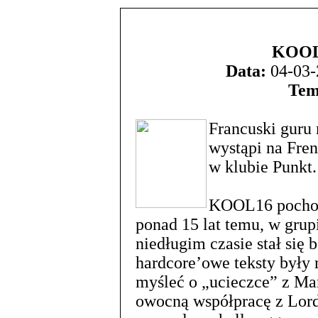
KOOL 
Data:
04-03-
Tem
Francuski guru
wystąpi na Fre
w klubie Punkt.
KOOL16 pochodz
ponad 15 lat temu, w grup
niedługim czasie stał się b
hardcore’owe teksty były 
myśleć o „ucieczce” z Ma
owocną współpracę z Lord