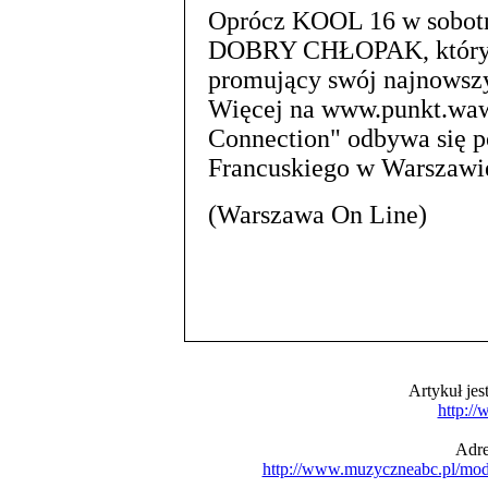
Oprócz KOOL 16 w sobotn
DOBRY CHŁOPAK, który za
promujący swój najnowszy
Więcej na www.punkt.waw
Connection" odbywa się p
Francuskiego w Warszawi
(Warszawa On Line)
Artykuł je
http:/
Adre
http://www.muzyczneabc.pl/mo