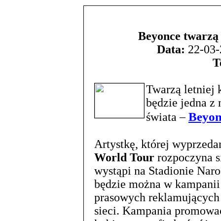
Beyonce twarzą 
Data:
22-03-
T
Twarzą letnie
będzie jedna z 
Beyo
świata –
Artystkę, której wyprzeda
World Tour
rozpoczyna s
wystąpi na Stadionie Na
będzie można w kampanii 
prasowych reklamujących l
sieci. Kampania promować