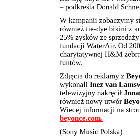
– podkreśla Donald Schne
W kampanii zobaczymy str
również tie-dye bikini z k
25% zysków ze sprzedaży 
fundacji WaterAir. Od 200
charytatywnej H&M zebrał
funtów.
Zdjęcia do reklamy z
Bey
wykonali
Inez van Lamsw
telewizyjny nakręcił
Jona
również nowy utwór
Beyo
Wiecej informacji na str
beyonce.com.
(Sony Music Polska)