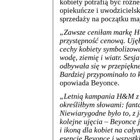
kobiety potrafią być różne
opiekuńcze i uwodzicielski
sprzedaży na początku maj
„Zawsze ceniłam markę H&
przystępność cenową. Ujęł
cechy kobiety symbolizowa
wodę, ziemię i wiatr. Ses
odbywała się w przepiękne
Bardziej przypominało to 
opowiada Beyonce.
„Letnią kampania H&M z 
określiłbym słowami: fanta
Niewiarygodne było to, z 
kolejne ujęcia – Beyonce j
i ikoną dla kobiet na cał
esencję Beyonce i wszyst