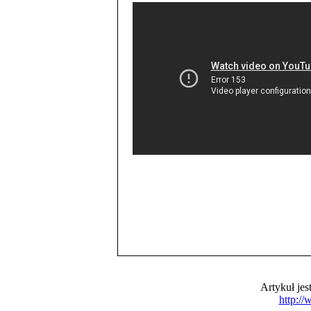
Artykuł je
http:/