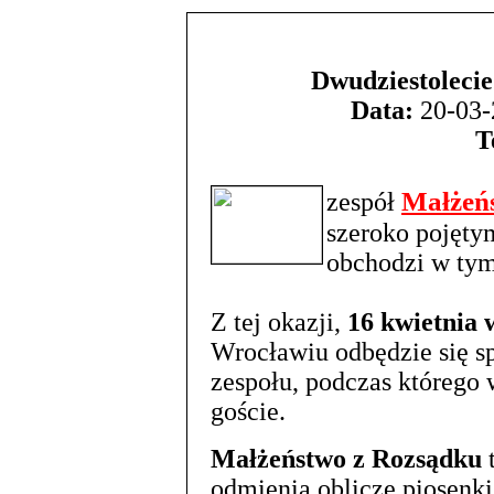
Dwudziestoleci
Data:
20-03-
T
Małżeń
zespół
szeroko pojęty
obchodzi w tym
Z tej okazji,
16 kwietnia
Wrocławiu odbędzie się s
zespołu, podczas którego 
goście.
Małżeństwo z Rozsądku
t
odmienia oblicze piosenki