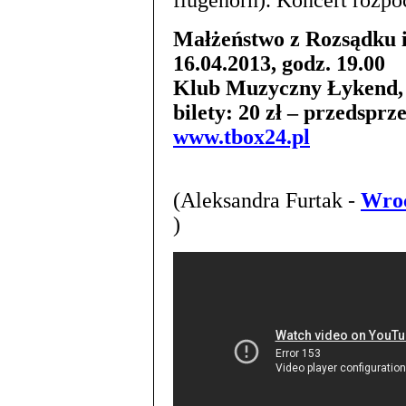
flügehorn). Koncert rozpoc
Małżeństwo z Rozsądku i
16.04.2013, godz. 19.00
Klub Muzyczny Łykend, 
bilety: 20 zł – przedsprz
www.tbox24.pl
(Aleksandra Furtak -
Wroc
)