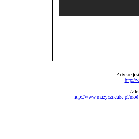
Artykuł je
http:/
Adre
http://www.muzyczneabc.pl/mod