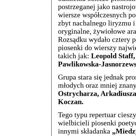
postrzeganej jako nastroj
wiersze współczesnych po
zbyt nachalnego liryzmu i
oryginalne, żywiołowe ar
Rozsądku wydało cztery pł
piosenki do wierszy najwi
takich jak:
Leopold Staff
Pawlikowska-Jasnorzews
Grupa stara się jednak p
młodych oraz mniej znan
Ostrycharza, Arkadiusz
Koczan.
Tego typu repertuar ciesz
wielbicieli piosenki poet
innymi składanka
„Miedzy