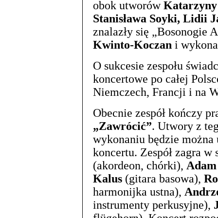
obok utworów
Katarzyny
Stanisława Soyki, Lidii 
znalazły się „Bosonogie 
Kwinto-Koczan
i wykon
O sukcesie zespołu świadc
koncertowe po całej Polsc
Niemczech, Francji i na 
Obecnie zespół kończy pra
„Zawrócić”
. Utwory z t
wykonaniu będzie można u
koncertu. Zespół zagra w 
(akordeon, chórki),
Adam 
Kalus
(gitara basowa),
Ro
harmonijka ustna),
Andrze
instrumenty perkusyjne),