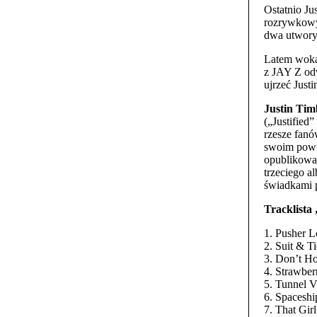
Ostatnio Ju
rozrywkowy
dwa utwory
Latem woka
z JAY Z odw
ujrzeć Just
Justin Tim
(„Justified
rzesze fanó
swoim powro
opublikował
trzeciego a
świadkami p
Tracklista
1. Pusher L
2. Suit & T
3. Don’t Ho
4. Strawbe
5. Tunnel V
6. Spacesh
7. That Girl