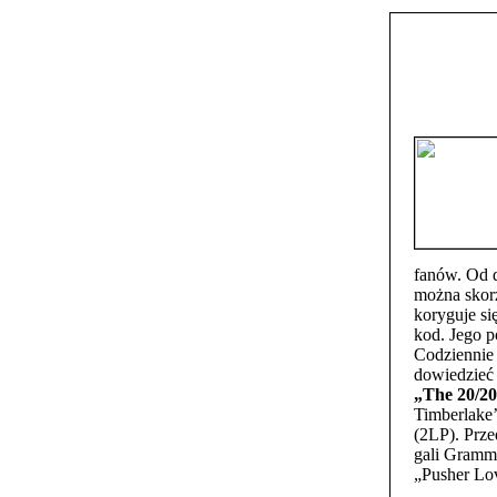
fanów. Od d
można skorz
koryguje si
kod. Jego 
Codziennie 
dowiedzieć 
„The 20/20
Timberlake’
(2LP). Prze
gali Grammy
„Pusher Lov