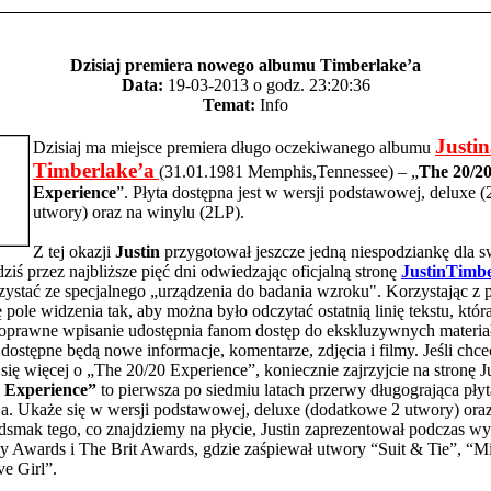
Dzisiaj premiera nowego albumu Timberlake’a
Data:
19-03-2013 o godz. 23:20:36
Temat:
Info
Justi
Dzisiaj ma miejsce premiera długo oczekiwanego albumu
Timberlake’a
(31.01.1981 Memphis,Tennessee) – „
The 20/2
Experience
”. Płyta dostępna jest w wersji podstawowej, deluxe 
utwory) oraz na winylu (2LP).
Z tej okazji
Justin
przygotował jeszcze jedną niespodziankę dla 
ziś przez najbliższe pięć dni odwiedzając oficjalną stronę
JustinTimb
ystać ze specjalnego „urządzenia do badania wzroku". Korzystając z 
ę pole widzenia tak, aby można było odczytać ostatnią linię tekstu, któr
poprawne wpisanie udostępnia fanom dostęp do ekskluzywnych materia
dostępne będą nowe informacje, komentarze, zdjęcia i filmy. Jeśli chce
się więcej o „The 20/20 Experience”, koniecznie zajrzyjcie na stronę Ju
 Experience”
to pierwsza po siedmiu latach przerwy długogrająca płyt
a. Ukaże się w wersji podstawowej, deluxe (dodatkowe 2 utwory) ora
dsmak tego, co znajdziemy na płycie, Justin zaprezentował podczas w
 Awards i The Brit Awards, gdzie zaśpiewał utwory “Suit & Tie”, “Mi
e Girl”.