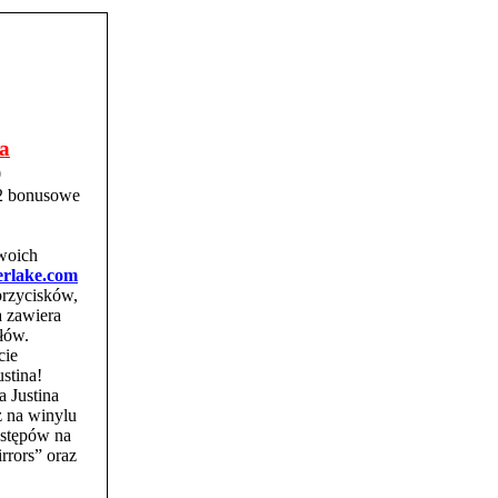
na
0
(2 bonusowe
swoich
erlake.com
przycisków,
a zawiera
łów.
cie
stina!
a Justina
z na winylu
ystępów na
rrors” oraz