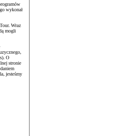
h programów
ego wykonał
Tour. Wraz
dą mogli
e
muzycznego,
s). O
nej stronie
wydaniem
a, jesteśmy