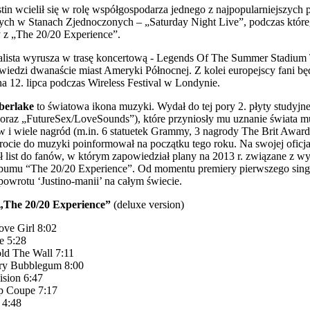
stin wcielił się w rolę współgospodarza jednego z najpopularniejszyc
ch w Stanach Zjednoczonych – „Saturday Night Live”, podczas któr
 z „The 20/20 Experience”.
lista wyrusza w trasę koncertową - Legends Of The Summer Stadium 
iedzi dwanaście miast Ameryki Północnej. Z kolei europejscy fani bę
ina 12. lipca podczas Wireless Festival w Londynie.
berlake
to światowa ikona muzyki. Wydał do tej pory 2. płyty studyjn
” oraz „FutureSex/LoveSounds”), które przyniosły mu uznanie świata 
w i wiele nagród (m.in. 6 statuetek Grammy, 3 nagrody The Brit Award
cie do muzyki poinformował na początku tego roku. Na swojej oficjal
 list do fanów, w którym zapowiedział plany na 2013 r. związane z 
lbumu “The 20/20 Experience”. Od momentu premiery pierwszego singl
owrotu ‘Justino-manii’ na całym świecie.
 „The 20/20 Experience”
(deluxe version)
ove Girl 8:02
ie 5:28
ld The Wall 7:11
rry Bubblegum 8:00
ision 6:47
ip Coupe 7:17
 4:48