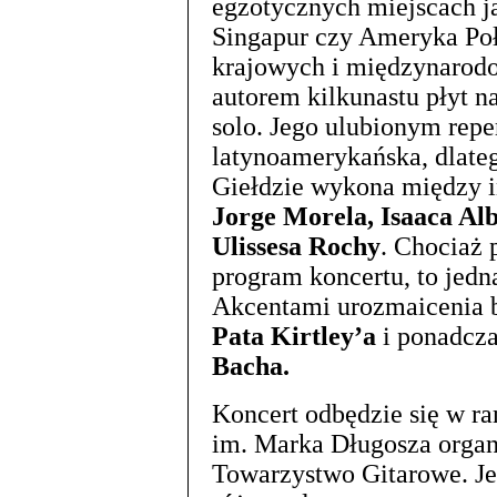
egzotycznych miejscach ja
Singapur czy Ameryka Poł
krajowych i międzynarod
autorem kilkunastu płyt 
solo. Jego ulubionym repe
latynoamerykańska, dlateg
Giełdzie wykona między 
Jorge Morela, Isaaca Alb
Ulissesa Rochy
. Chociaż
program koncertu, to jedn
Akcentami urozmaicenia 
Pata Kirtley’a
i ponadcz
Bacha.
Koncert odbędzie się w r
im. Marka Długosza orga
Towarzystwo Gitarowe. Je