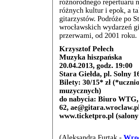
różnorodnego repertuaru 
różnych kultur i epok, a
gitarzystów. Podróże po S
wrocławskich wydarzeń g
przerwami, od 2001 roku.
Krzysztof Pełech
Muzyka hiszpańska
20.04.2013, godz. 19:00
Stara Giełda, pl. Solny 
Bilety: 30/15* zł (*uczni
muzycznych)
do nabycia: Biuro WTG, u
62, ae@gitara.wroclaw.p
www.ticketpro.pl (salo
(Aleksandra Furtak -
Wroc