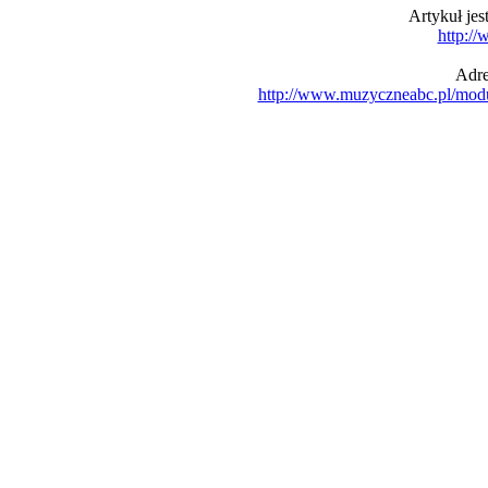
Artykuł je
http:/
Adre
http://www.muzyczneabc.pl/mod