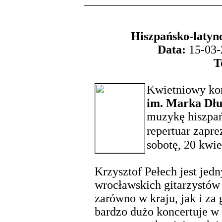
Hiszpańsko-latyn
Data:
15-03-
T
Kwietniowy ko
im. Marka Dłu
muzykę hiszpań
repertuar zapr
sobotę, 20 kwie
Krzysztof Pełech jest jed
wrocławskich gitarzystów
zarówno w kraju, jak i za 
bardzo dużo koncertuje w 