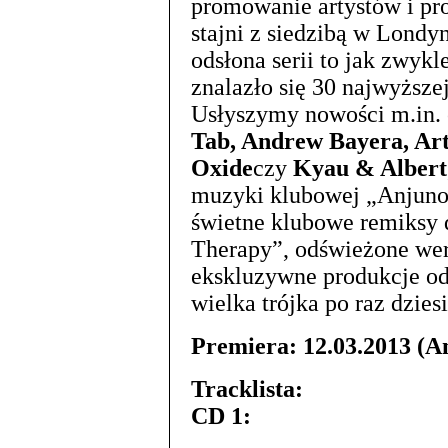
promowanie artystów i pr
stajni z siedzibą w Londyn
odsłona serii to jak zwykl
znalazło się 30 najwyższe
Usłyszymy nowości m.in.
Tab, Andrew Bayera, Arty
Oxide
czy
Kyau & Albert
muzyki klubowej „Anjuno
świetne klubowe remiksy 
Therapy”, odświeżone wer
ekskluzywne produkcje o
wielka trójka po raz dziesi
Premiera: 12.03.2013 (
Tracklista:
CD 1: