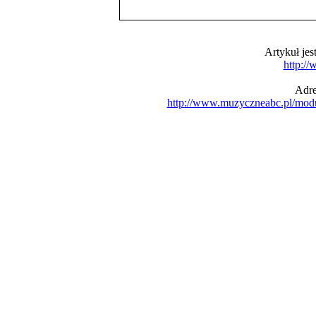
Artykuł je
http:/
Adre
http://www.muzyczneabc.pl/mod