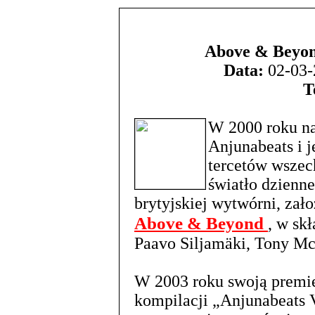
Above & Beyond
Data:
02-03-
T
W 2000 roku na
Anjunabeats i 
tercetów wszec
światło dzienn
brytyjskiej wytwórni, zał
Above & Beyond
, w sk
Paavo Siljamäki, Tony Mc
W 2003 roku swoją premie
kompilacji „Anjunabeats 