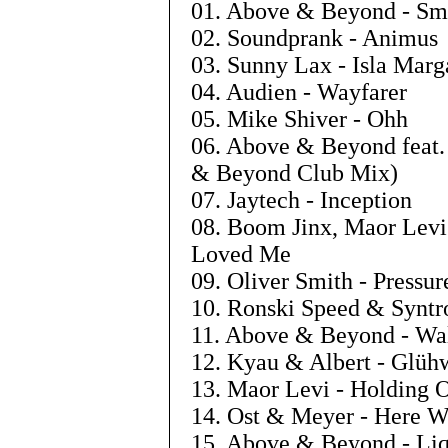
01. Above & Beyond - Sm
02. Soundprank - Animus
03. Sunny Lax - Isla Marg
04. Audien - Wayfarer
05. Mike Shiver - Ohh
06. Above & Beyond feat.
& Beyond Club Mix)
07. Jaytech - Inception
08. Boom Jinx, Maor Lev
Loved Me
09. Oliver Smith - Pressur
10. Ronski Speed & Syntro
11. Above & Beyond - Wa
12. Kyau & Albert - Glü
13. Maor Levi - Holding 
14. Ost & Meyer - Here 
15. Above & Beyond - Li