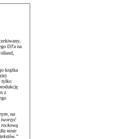
czekiwany,
ego DJ'a na
olland,
go krążka
ziej
 tylko
produkcję
en z
iego
jnym, na
 tworzyć
 i rockową
dla mnie
tekstów.”