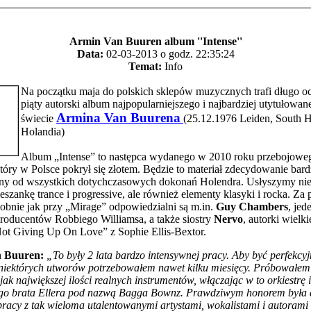
Armin Van Buuren album ''Intense''
Data:
02-03-2013 o godz. 22:35:24
Temat:
Info
Na początku maja do polskich sklepów muzycznych trafi długo o
piąty autorski album najpopularniejszego i najbardziej utytułowan
Armina Van Buurena
świecie
(25.12.1976 Leiden, South H
Holandia)
Album „Intense” to następca wydanego w 2010 roku przebojowe
tóry w Polsce pokrył się złotem. Będzie to materiał zdecydowanie bard
ny od wszystkich dotychczasowych dokonań Holendra. Usłyszymy nie
szankę trance i progressive, ale również elementy klasyki i rocka. Za 
bnie jak przy „Mirage” odpowiedzialni są m.in.
Guy Chambers
, jed
roducentów Robbiego Williamsa, a także siostry
Nervo
, autorki wielk
ot Giving Up On Love” z Sophie Ellis-Bextor.
 Buuren:
„To były 2 lata bardzo intensywnej pracy. Aby być perfekcy
 niektórych utworów potrzebowałem nawet kilku miesięcy. Próbowałem
 jak największej ilości realnych instrumentów, włączając w to orkiestrę
go brata Ellera pod nazwą Bagga Bownz. Prawdziwym honorem była 
racy z tak wieloma utalentowanymi artystami, wokalistami i autorami 