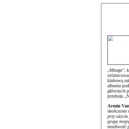
„Mirage”, k
zróżnicowa
klubową mie
albumu podo
głównych p
przeboju „N
Armin Van
skończenie
przy użyciu
grupę moje
możliwość p