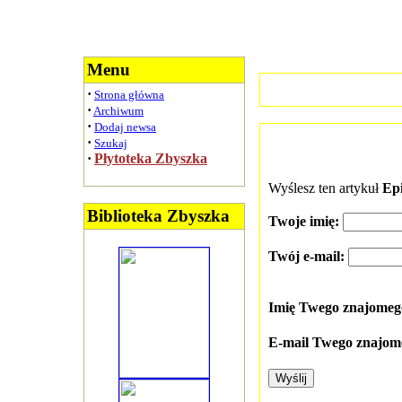
Menu
·
Strona główna
·
Archiwum
·
Dodaj newsa
·
Szukaj
·
Płytoteka Zbyszka
Wyślesz ten artykuł
Epi
Biblioteka Zbyszka
Twoje imię:
Twój e-mail:
Imię Twego znajome
E-mail Twego znajom