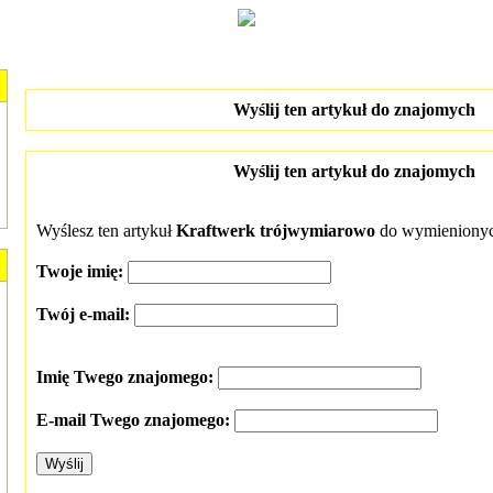
Wyślij ten artykuł do znajomych
Wyślij ten artykuł do znajomych
Wyślesz ten artykuł
Kraftwerk trójwymiarowo
do wymienionyc
Twoje imię:
Twój e-mail:
Imię Twego znajomego:
E-mail Twego znajomego: