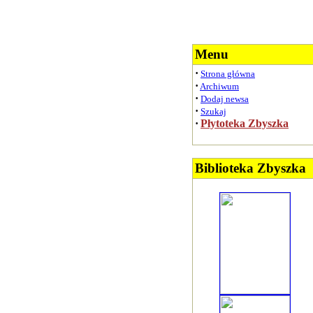
Menu
·
Strona główna
·
Archiwum
·
Dodaj newsa
·
Szukaj
·
Płytoteka Zbyszka
Biblioteka Zbyszka