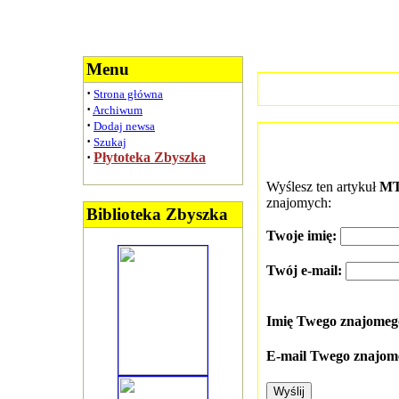
Menu
·
Strona główna
·
Archiwum
·
Dodaj newsa
·
Szukaj
·
Płytoteka Zbyszka
Wyślesz ten artykuł
MT
znajomych:
Biblioteka Zbyszka
Twoje imię:
Twój e-mail:
Imię Twego znajome
E-mail Twego znajom