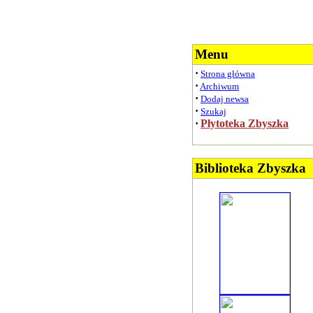
Menu
·
Strona główna
·
Archiwum
·
Dodaj newsa
·
Szukaj
·
Płytoteka Zbyszka
Biblioteka Zbyszka