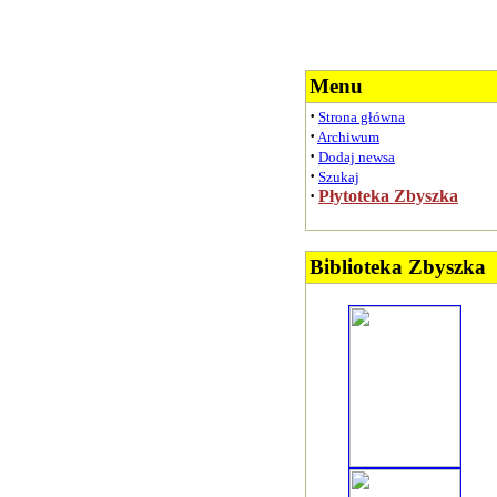
Menu
·
Strona główna
·
Archiwum
·
Dodaj newsa
·
Szukaj
·
Płytoteka Zbyszka
Biblioteka Zbyszka