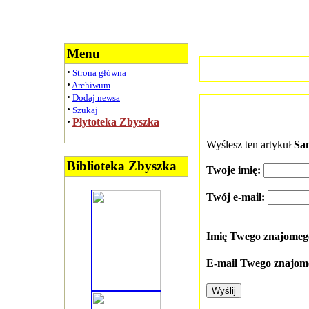
Menu
·
Strona główna
·
Archiwum
·
Dodaj newsa
·
Szukaj
·
Płytoteka Zbyszka
Wyślesz ten artykuł
San
Biblioteka Zbyszka
Twoje imię:
Twój e-mail:
Imię Twego znajome
E-mail Twego znajom