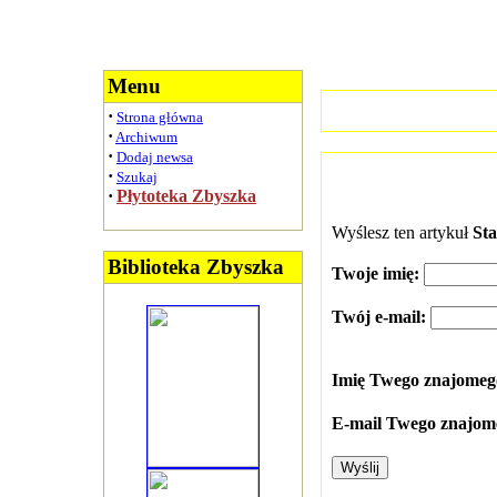
Menu
·
Strona główna
·
Archiwum
·
Dodaj newsa
·
Szukaj
·
Płytoteka Zbyszka
Wyślesz ten artykuł
St
Biblioteka Zbyszka
Twoje imię:
Twój e-mail:
Imię Twego znajome
E-mail Twego znajom