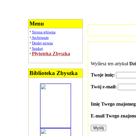
Menu
·
Strona główna
·
Archiwum
·
Dodaj newsa
·
Szukaj
·
Płytoteka Zbyszka
Wyślesz ten artykuł
Dz
Biblioteka Zbyszka
Twoje imię:
Twój e-mail:
Imię Twego znajome
E-mail Twego znajom