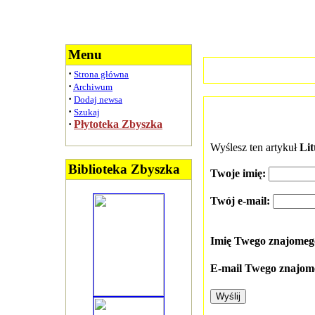
Menu
·
Strona główna
·
Archiwum
·
Dodaj newsa
·
Szukaj
·
Płytoteka Zbyszka
Wyślesz ten artykuł
Lit
Biblioteka Zbyszka
Twoje imię:
Twój e-mail:
Imię Twego znajome
E-mail Twego znajom