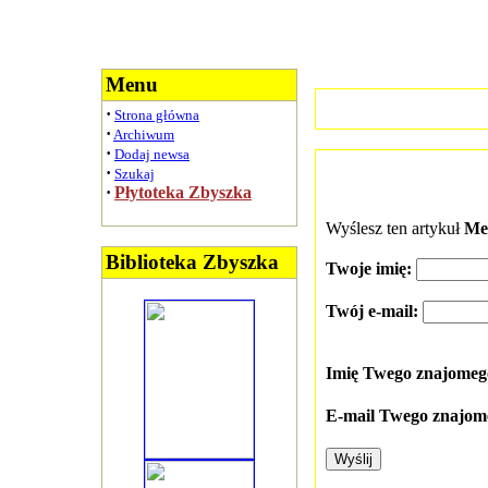
Menu
·
Strona główna
·
Archiwum
·
Dodaj newsa
·
Szukaj
·
Płytoteka Zbyszka
Wyślesz ten artykuł
Me
Biblioteka Zbyszka
Twoje imię:
Twój e-mail:
Imię Twego znajome
E-mail Twego znajom