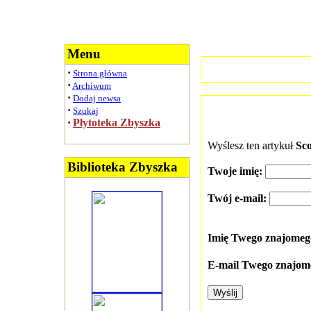
Menu
·
Strona główna
·
Archiwum
·
Dodaj newsa
·
Szukaj
·
Płytoteka Zbyszka
Wyślesz ten artykuł
Sco
Biblioteka Zbyszka
Twoje imię:
Twój e-mail:
Imię Twego znajome
E-mail Twego znajom