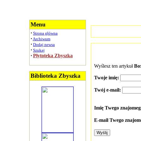
Menu
·
Strona główna
·
Archiwum
·
Dodaj newsa
·
Szukaj
·
Płytoteka Zbyszka
Wyślesz ten artykuł
Bo
Biblioteka Zbyszka
Twoje imię:
Twój e-mail:
Imię Twego znajome
E-mail Twego znajom