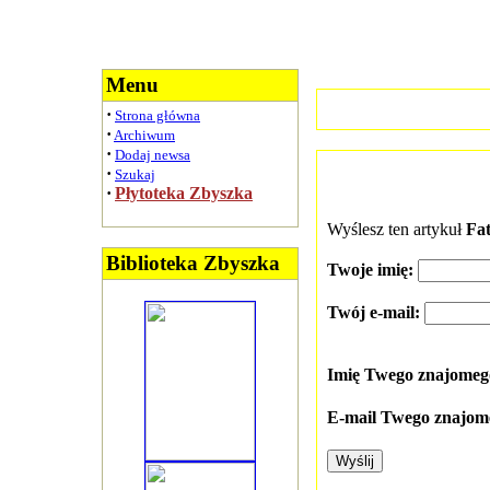
Menu
·
Strona główna
·
Archiwum
·
Dodaj newsa
·
Szukaj
·
Płytoteka Zbyszka
Wyślesz ten artykuł
Fat
Biblioteka Zbyszka
Twoje imię:
Twój e-mail:
Imię Twego znajome
E-mail Twego znajom