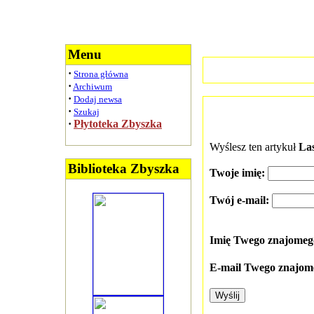
Menu
·
Strona główna
·
Archiwum
·
Dodaj newsa
·
Szukaj
·
Płytoteka Zbyszka
Wyślesz ten artykuł
Las
Biblioteka Zbyszka
Twoje imię:
Twój e-mail:
Imię Twego znajome
E-mail Twego znajom