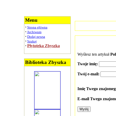
Menu
·
Strona główna
·
Archiwum
·
Dodaj newsa
·
Szukaj
·
Płytoteka Zbyszka
Wyślesz ten artykuł
Pol
Biblioteka Zbyszka
Twoje imię:
Twój e-mail:
Imię Twego znajome
E-mail Twego znajom