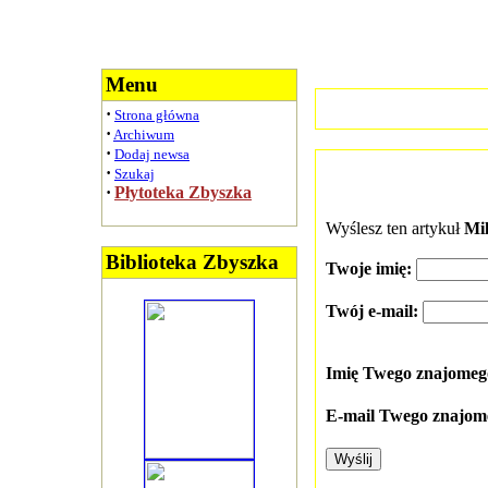
Menu
·
Strona główna
·
Archiwum
·
Dodaj newsa
·
Szukaj
·
Płytoteka Zbyszka
Wyślesz ten artykuł
Mil
Biblioteka Zbyszka
Twoje imię:
Twój e-mail:
Imię Twego znajome
E-mail Twego znajom