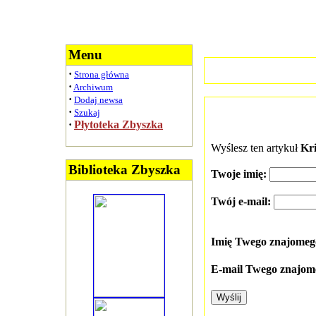
Menu
·
Strona główna
·
Archiwum
·
Dodaj newsa
·
Szukaj
·
Płytoteka Zbyszka
Wyślesz ten artykuł
Kr
Biblioteka Zbyszka
Twoje imię:
Twój e-mail:
Imię Twego znajome
E-mail Twego znajom