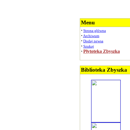
Menu
·
Strona główna
·
Archiwum
·
Dodaj newsa
·
Szukaj
·
Płytoteka Zbyszka
Biblioteka Zbyszka