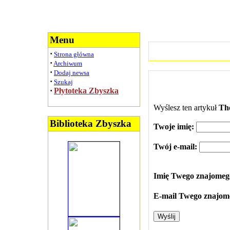
Menu
·
Strona główna
·
Archiwum
·
Dodaj newsa
·
Szukaj
·
Płytoteka Zbyszka
Wyślesz ten artykuł
Th
Biblioteka Zbyszka
Twoje imię:
Twój e-mail:
Imię Twego znajome
E-mail Twego znajom