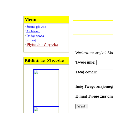
Menu
·
Strona główna
·
Archiwum
·
Dodaj newsa
·
Szukaj
·
Płytoteka Zbyszka
Wyślesz ten artykuł
Sk
Biblioteka Zbyszka
Twoje imię:
Twój e-mail:
Imię Twego znajome
E-mail Twego znajom