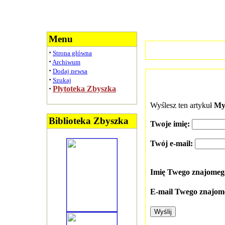
Menu
·
Strona główna
·
Archiwum
·
Dodaj newsa
·
Szukaj
·
Płytoteka Zbyszka
Wyślesz ten artykuł
Mys
Biblioteka Zbyszka
Twoje imię:
Twój e-mail:
Imię Twego znajome
E-mail Twego znajom