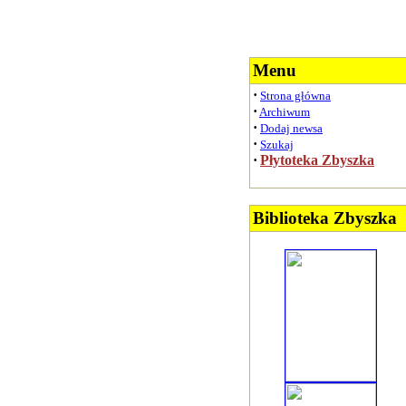
Menu
·
Strona główna
·
Archiwum
·
Dodaj newsa
·
Szukaj
·
Płytoteka Zbyszka
Biblioteka Zbyszka