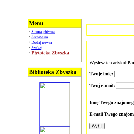
Menu
·
Strona główna
·
Archiwum
·
Dodaj newsa
·
Szukaj
·
Płytoteka Zbyszka
Wyślesz ten artykuł
Pa
Biblioteka Zbyszka
Twoje imię:
Twój e-mail:
Imię Twego znajome
E-mail Twego znajom