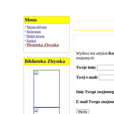
Menu
·
Strona główna
·
Archiwum
·
Dodaj newsa
·
Szukaj
·
Płytoteka Zbyszka
Wyślesz ten artykuł
Ro
znajomych:
Biblioteka Zbyszka
Twoje imię:
Twój e-mail:
Imię Twego znajome
E-mail Twego znajom