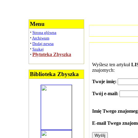
Menu
·
Strona główna
·
Archiwum
·
Dodaj newsa
·
Szukaj
·
Płytoteka Zbyszka
Wyślesz ten artykuł
LI
znajomych:
Biblioteka Zbyszka
Twoje imię:
Twój e-mail:
Imię Twego znajome
E-mail Twego znajom