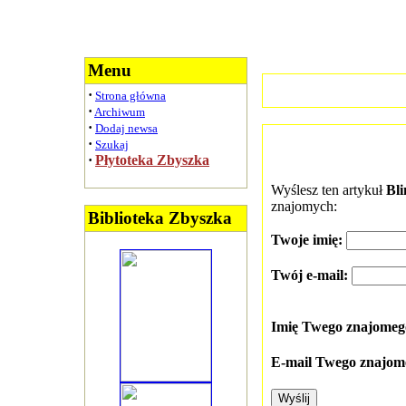
Menu
·
Strona główna
·
Archiwum
·
Dodaj newsa
·
Szukaj
·
Płytoteka Zbyszka
Wyślesz ten artykuł
Bl
znajomych:
Biblioteka Zbyszka
Twoje imię:
Twój e-mail:
Imię Twego znajome
E-mail Twego znajom