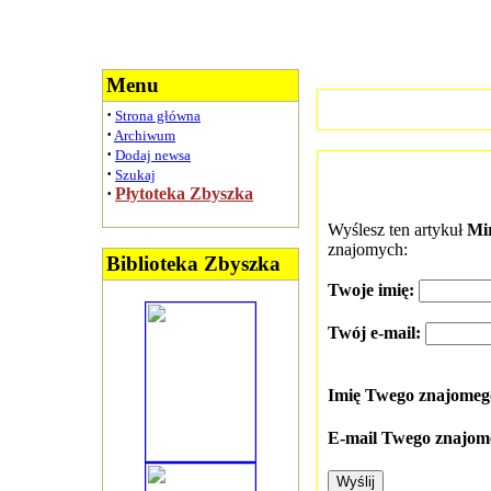
Menu
·
Strona główna
·
Archiwum
·
Dodaj newsa
·
Szukaj
·
Płytoteka Zbyszka
Wyślesz ten artykuł
Mi
znajomych:
Biblioteka Zbyszka
Twoje imię:
Twój e-mail:
Imię Twego znajome
E-mail Twego znajom