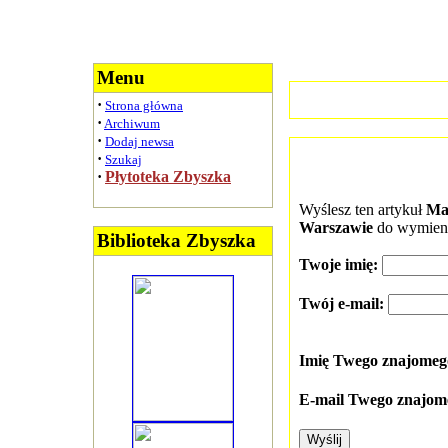
Menu
·
Strona główna
·
Archiwum
·
Dodaj newsa
·
Szukaj
·
Płytoteka Zbyszka
Wyślesz ten artykuł
Ma
Warszawie
do wymieni
Biblioteka Zbyszka
Twoje imię:
Twój e-mail:
Imię Twego znajome
E-mail Twego znajom