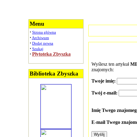
Menu
·
Strona główna
·
Archiwum
·
Dodaj newsa
·
Szukaj
·
Płytoteka Zbyszka
Wyślesz ten artykuł
ME
znajomych:
Biblioteka Zbyszka
Twoje imię:
Twój e-mail:
Imię Twego znajome
E-mail Twego znajom