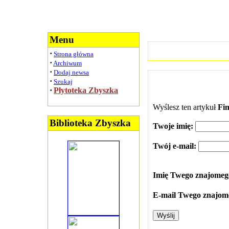
Menu
·
Strona główna
·
Archiwum
·
Dodaj newsa
·
Szukaj
·
Płytoteka Zbyszka
Wyślesz ten artykuł
Fin
Biblioteka Zbyszka
Twoje imię:
Twój e-mail:
Imię Twego znajome
E-mail Twego znajom