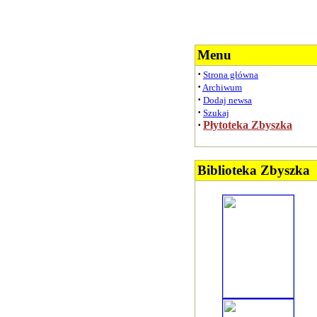
Menu
·
Strona główna
·
Archiwum
·
Dodaj newsa
·
Szukaj
·
Płytoteka Zbyszka
Biblioteka Zbyszka