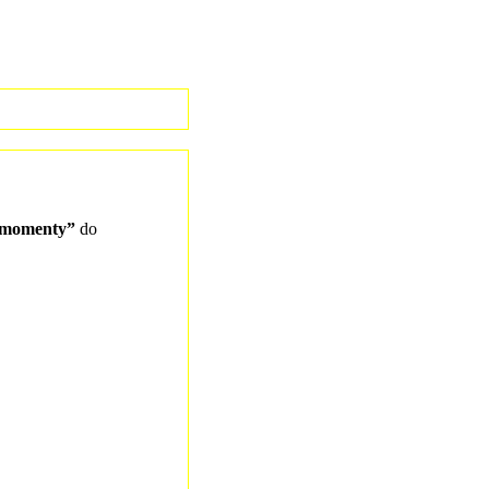
ły momenty”
do