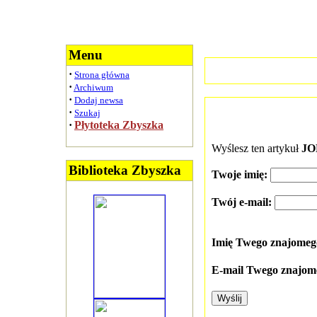
Menu
·
Strona główna
·
Archiwum
·
Dodaj newsa
·
Szukaj
·
Płytoteka Zbyszka
Wyślesz ten artykuł
JO
Biblioteka Zbyszka
Twoje imię:
Twój e-mail:
Imię Twego znajome
E-mail Twego znajom