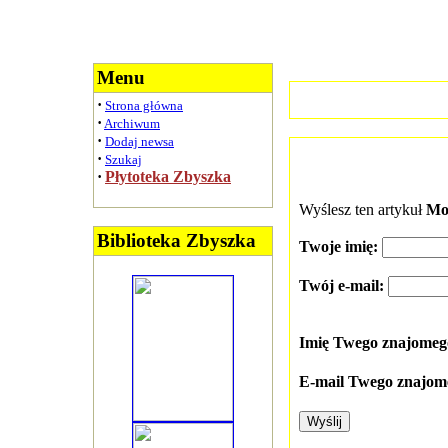
Menu
·
Strona główna
·
Archiwum
·
Dodaj newsa
·
Szukaj
·
Płytoteka Zbyszka
Wyślesz ten artykuł
Mon
Biblioteka Zbyszka
Twoje imię:
Twój e-mail:
Imię Twego znajome
E-mail Twego znajom