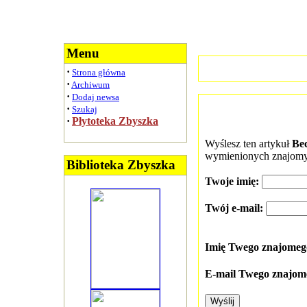
Menu
·
Strona główna
·
Archiwum
·
Dodaj newsa
·
Szukaj
·
Płytoteka Zbyszka
Wyślesz ten artykuł
Be
wymienionych znajomy
Biblioteka Zbyszka
Twoje imię:
Twój e-mail:
Imię Twego znajome
E-mail Twego znajom