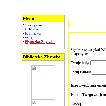
Menu
·
Strona główna
·
Archiwum
·
Dodaj newsa
·
Szukaj
·
Płytoteka Zbyszka
Wyślesz ten artykuł
Wo
znajomych:
Biblioteka Zbyszka
Twoje imię:
Twój e-mail:
Imię Twego znajome
E-mail Twego znajom