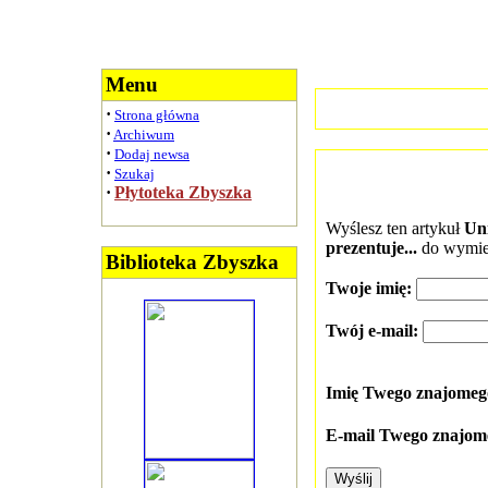
Menu
·
Strona główna
·
Archiwum
·
Dodaj newsa
·
Szukaj
·
Płytoteka Zbyszka
Wyślesz ten artykuł
Uni
prezentuje...
do wymie
Biblioteka Zbyszka
Twoje imię:
Twój e-mail:
Imię Twego znajome
E-mail Twego znajom