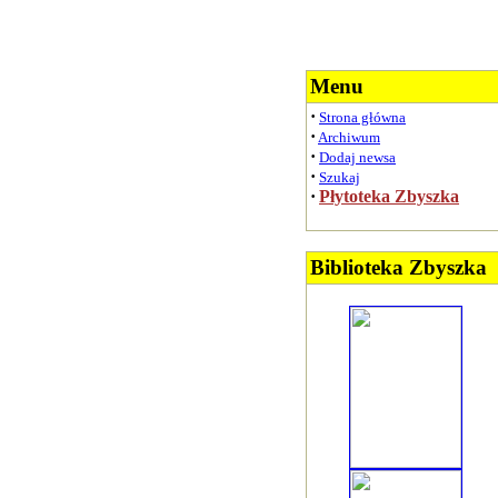
Menu
·
Strona główna
·
Archiwum
·
Dodaj newsa
·
Szukaj
·
Płytoteka Zbyszka
Biblioteka Zbyszka